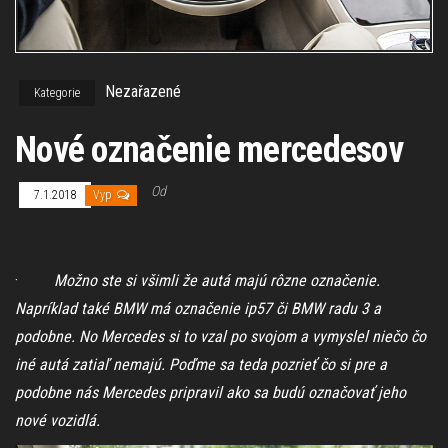
Nezařazené
Kategorie
Nové označenie mercedesov
Od
7.1.2018
Vyp
·
Možno ste si všimli že autá majú rôzne označenie.
Napríklad také BMW má označenie ip57 či BMW radu 3 a
podobne. No Mercedes si to vzal po svojom a vymyslel niečo čo
iné autá zatiaľ nemajú. Poďme sa teda pozrieť čo si pre a
podobne nás Mercedes pripravil ako sa budú označovať jeho
nové vozidlá.