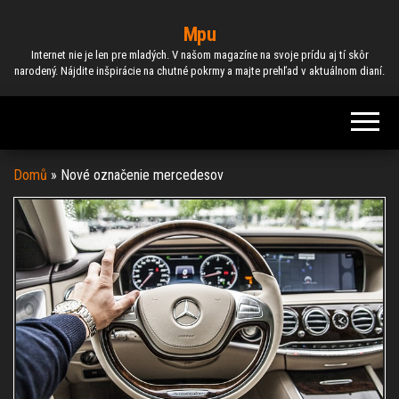
Skip
Mpu
to
Internet nie je len pre mladých. V našom magazíne na svoje prídu aj tí skôr
the
narodený. Nájdite inšpirácie na chutné pokrmy a majte prehľad v aktuálnom dianí.
content
Domů
»
Nové označenie mercedesov