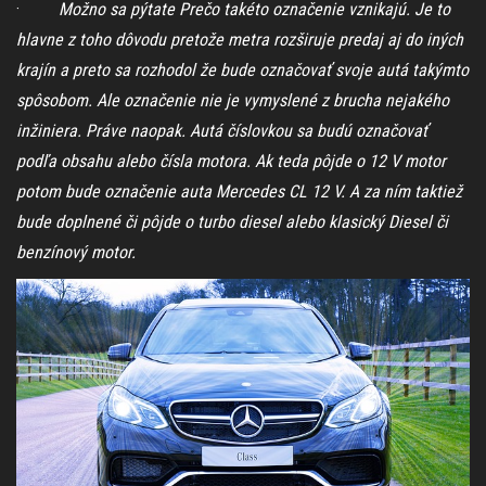
·
Možno sa pýtate Prečo takéto označenie vznikajú. Je to
hlavne z toho dôvodu pretože metra rozširuje predaj aj do iných
krajín a preto sa rozhodol že bude označovať svoje autá takýmto
spôsobom. Ale označenie nie je vymyslené z brucha nejakého
inžiniera. Práve naopak. Autá číslovkou sa budú označovať
podľa obsahu alebo čísla motora. Ak teda pôjde o 12 V motor
potom bude označenie auta Mercedes CL 12 V. A za ním taktiež
bude doplnené či pôjde o turbo diesel alebo klasický Diesel či
benzínový motor.