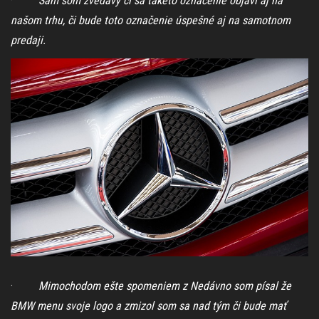
·
Sám som zvedavý či sa takéto označenie objaví aj na
našom trhu, či bude toto označenie úspešné aj na samotnom
predaji.
·
Mimochodom ešte spomeniem z Nedávno som písal že
BMW menu svoje logo a zmizol som sa nad tým či bude mať