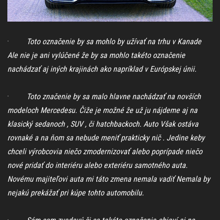
·
Toto označenie by sa mohlo by užívať na trhu v Kanade
Ale nie je ani vylúčené že by sa mohlo takéto označenie
nachádzať aj iných krajinách ako napríklad v Európskej únii.
·
Toto značenie by sa malo hlavne nachádzať na novších
modeloch Mercedesu. Čiže je možné že už ju nájdeme aj na
klasický sedanoch , SUV , či hatchbackoch. Auto Však ostáva
rovnaké a na ňom sa nebude meniť prakticky nič . Jedine keby
chceli výrobcovia niečo zmodernizovať alebo poprípade niečo
nové pridať do interiéru alebo exteriéru samotného auta.
Novému majiteľovi auta mi táto zmena nemala vadiť Nemala by
nejakú prekážať pri kúpe tohto automobilu.