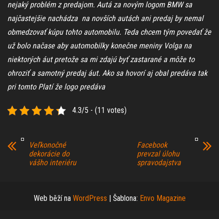
nejaký problém z predajom. Autá za novým logom BMW sa
najčastejšie nachádza na novších autách ani predaj by nemal
obmedzovať kúpu tohto automobilu. Teda chcem tým povedať že
už bolo načase aby automobilky konečne meniny Volga na
niektorých áut pretože sa mi zdajú byť zastarané a môže to
ohroziť a samotný predaj áut. Ako sa hovorí aj obal predáva tak
pri tomto Platí že logo predáva
4.3/5 - (11 votes)
Veľkonočné
Facebook
dekorácie do
prevzal úlohu
vášho interiéru
spravodajstva
Web běží na
WordPress
|
Šablona:
Envo Magazine