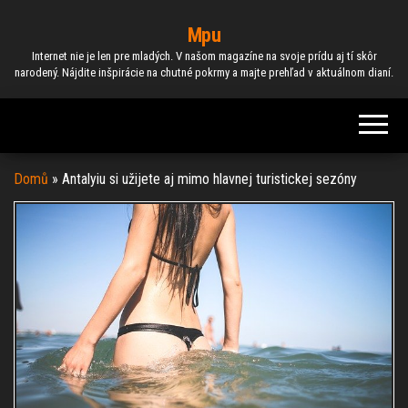
Skip
Mpu
to
Internet nie je len pre mladých. V našom magazíne na svoje prídu aj tí skôr
the
narodený. Nájdite inšpirácie na chutné pokrmy a majte prehľad v aktuálnom dianí.
content
Domů
»
Antalyiu si užijete aj mimo hlavnej turistickej sezóny