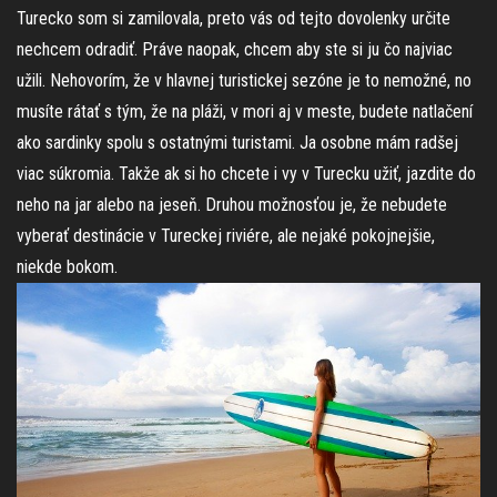
Turecko som si zamilovala, preto vás od tejto dovolenky určite
nechcem odradiť. Práve naopak, chcem aby ste si ju čo najviac
užili. Nehovorím, že v hlavnej turistickej sezóne je to nemožné, no
musíte rátať s tým, že na pláži, v mori aj v meste, budete natlačení
ako sardinky spolu s ostatnými turistami. Ja osobne mám radšej
viac súkromia. Takže ak si ho chcete i vy v Turecku užiť, jazdite do
neho na jar alebo na jeseň. Druhou možnosťou je, že nebudete
vyberať destinácie v Tureckej riviére, ale nejaké pokojnejšie,
niekde bokom.