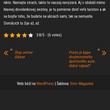
nikto. Nemajte strach, takto to naozaj nevyzerá. Aj v období mimo
hlavnej dovolenkovej sezóny, je tu pomerne dosť veľa turistov a ak
sa bojíte toho, že budete na uliciach sami, tak sa nemusíte.
Domácich tu žije až, až.
3.8/5 - (6 votes)
Stop online
Prečo je kúpa
šikane
dvojmiestneho
športového auta
dobrý nápad?
Web běží na
WordPress
|
Šablona:
Envo Magazine