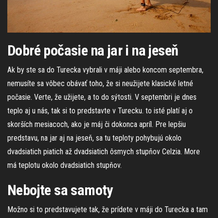
Dobré počasie na jar i na jeseň
Ak by ste sa do Turecka vybrali v máji alebo koncom septembra,
nemusíte sa vôbec obávať toho, že si neužijete klasické letné
počasie. Verte, že užijete, a to do sýtosti. V septembri je dnes
teplo aj u nás, tak si to predstavte v Turecku. to isté platí aj o
skorších mesiacoch, ako je máj či dokonca apríl. Pre lepšiu
predstavu, na jar aj na jeseň, sa tu teploty pohybujú okolo
dvadsiatich piatich až dvadsiatich ôsmych stupňov Celzia. More
má teplotu okolo dvadsiatich stupňov.
Nebojte sa samoty
Možno si to predstavujete tak, že prídete v máji do Turecka a tam