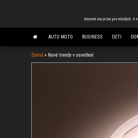
Skip
to
Internet nie je len pre mladých. V
the
content
AUTO MOTO
BUSINESS
DETI
DO
Domů
»
Nové trendy v osvetlení