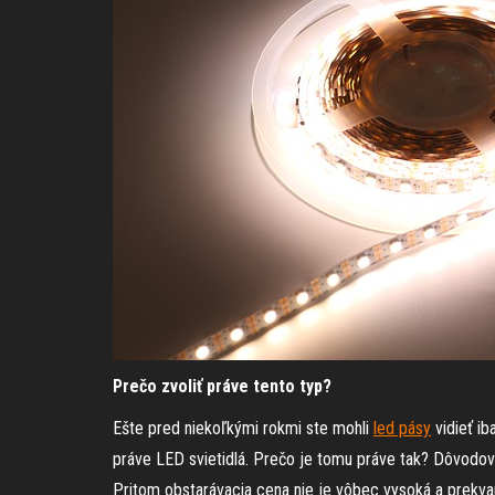
Prečo zvoliť práve tento typ?
Ešte pred niekoľkými rokmi ste mohli
led pásy
vidieť ib
práve LED svietidlá. Prečo je tomu práve tak? Dôvodov
Pritom obstarávacia cena nie je vôbec vysoká a prekvapí