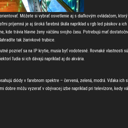
orientovať. Môžete si vybrať osvetlenie aj s diaľkovým ovládačom, ktorý
mi príjemná je aj široká farebná škála napríklad u rgb led pásikov a ich fl
e, kde trávia hlavne ženy väčšinu svojho času. Potrebujú mať dostatočné s
ahradíte tak žiarivkové trubice.
utné pozrieť sa na IP krytie, musia byť vodotesné. Rovnaké vlastnosti sú p
ktorí ľudia si ich dávajú napríklad aj do akvária.
 obsahujú diódy v farebnom spektre – červená, zelená, modrá. Vďaka ich s
eľmi dobre môžu vyzerať v obývacej izbe napríklad pri televízore, kedy 