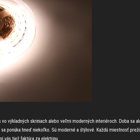
a vo výkladných skriniach alebo veľmi moderných interiéroch. Doba sa al
 sa ponúka hneď niekoľko. Sú moderné a štýlové. Každú miestnosť preži
 vás tiež faktúra za elektrinu.