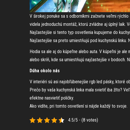
V širokej ponuke sa s odborníkmi začnete veľmi rýchlo 
videla jednoduchú montáž, ktorú zvládne aj úplný laik. Veľ
Najčastejšie si tento typ osvetlenia kupujeme do kuchyn
Najčastejšie sa preto umiestňujú pod kuchynskú linku. N
Hodia sa ale aj do kúpeľne alebo auta. V kúpeľni je ale n
alebo skríň, kde sa umiestňujú najčastejšie v bodoch. Nie
Dúha okolo nás
V interiéri sú asi najobľúbenejšie rgb led pásky, ktoré
Prečo by vaša kuchynská linka mala svietiť iba žlto? V
efektne nasvietiť poličky.
Ako vidíte, pri tomto osvetlení si nájde každý to svoje.
4.5/5 - (8 votes)