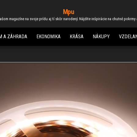
Mpu
 našom magazíne na svoje prídu aj tí skôr narodený. Nájdite inšpirácie na chutné pokrmy
M A ZÁHRADA
EKONOMIKA
KRÁSA
NÁKUPY
VZDELAN