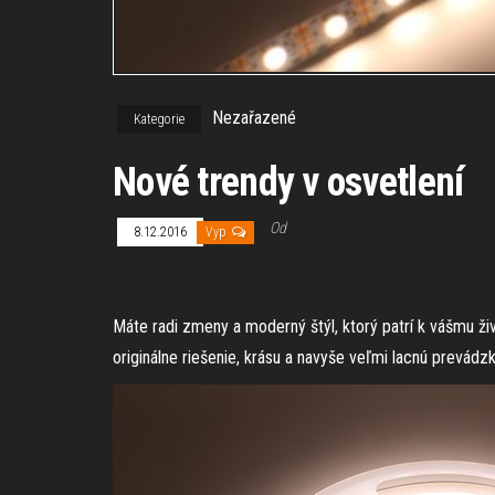
Nezařazené
Kategorie
Nové trendy v osvetlení
Od
8.12.2016
Vyp
Máte radi zmeny a moderný štýl, ktorý patrí k vášmu ž
originálne riešenie, krásu a navyše veľmi lacnú prevád