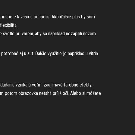
 prispeje k vášmu pohodliu. Ako ďalšie plus by som
exibilita.
vetlo pri varení, aby sa napríklad nezapílili nožom.
otrebné aj u áut. Ďalšie využitie je napríklad u vitrín
kladaniu vznikajú veľmi zaujímavé farebné efekty.
vám potom obrazovka neťahá príliš oči. Alebo si môžete