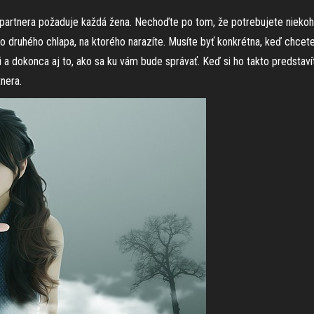
partnera požaduje každá žena. Nechoďte po tom, že potrebujete niekoho m
o druhého chlapa, na ktorého narazíte. Musíte byť konkrétna, keď chcete 
i a dokonca aj to, ako sa ku vám bude správať. Keď si ho takto predstavít
nera.