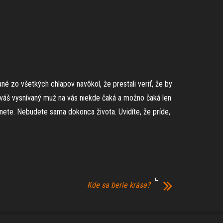
ané zo všetkých chlapov navôkol, že prestali veriť, že by
en váš vysnívaný muž na vás niekde čaká a možno čaká len
tnete. Nebudete sama dokonca života. Uvidíte, že príde,
Kde sa berie krása?