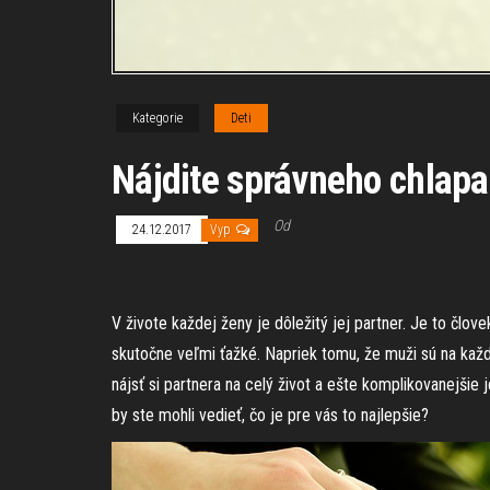
Kategorie
Deti
Nájdite správneho chlapa
Od
24.12.2017
Vyp
V živote každej ženy je dôležitý jej partner. Je to člov
skutočne veľmi ťažké. Napriek tomu, že muži sú na každo
nájsť si partnera na celý život a ešte komplikovanejšie
by ste mohli vedieť, čo je pre vás to najlepšie?