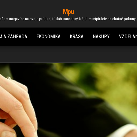
Mpu
 našom magazíne na svoje prídu aj tí skôr narodený. Nájdite inšpirácie na chutné pokrmy
M A ZÁHRADA
EKONOMIKA
KRÁSA
NÁKUPY
VZDELAN