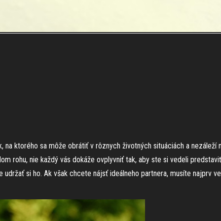
ek, na ktorého sa môže obrátiť v rôznych životných situáciách a nezáleží
m rohu, nie každý vás dokáže ovplyvniť tak, aby ste si vedeli predstavi
 je udržať si ho. Ak však chcete nájsť ideálneho partnera, musíte najprv 