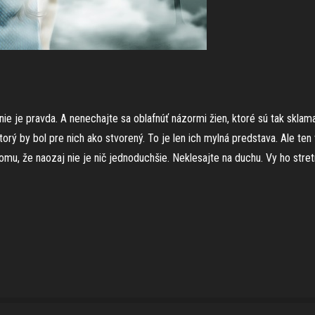
o nie je pravda. A nenechajte sa oblafnúť názormi žien, ktoré sú tak sklam
 ktorý by bol pre nich ako stvorený. To je len ich mylná predstava. Ale t
tomu, že naozaj nie je nič jednoduchšie. Neklesajte na duchu. Vy ho stre