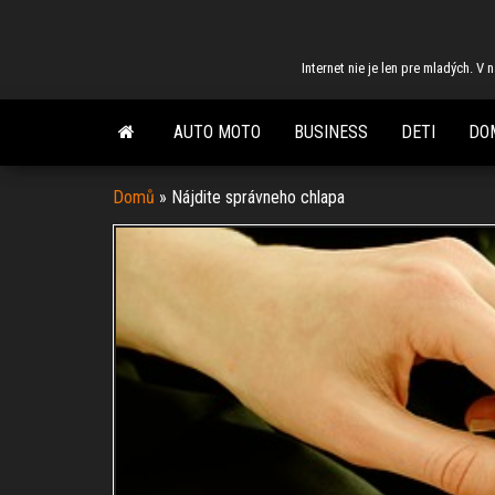
Skip
to
Internet nie je len pre mladých. V
the
content
AUTO MOTO
BUSINESS
DETI
DO
Domů
»
Nájdite správneho chlapa