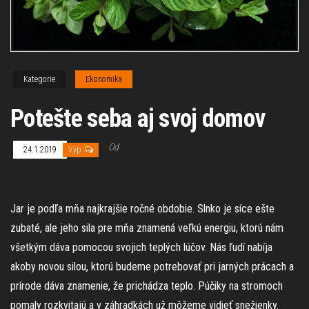
Kategorie
Ekonomika
Potešte seba aj svoj domov
Od
24.1.2019
Vyp
Jar je podľa mňa najkrajšie ročné obdobie. Slnko je síce ešte
zubaté, ale jeho sila pre mňa znamená veľkú energiu, ktorú nám
všetkým dáva pomocou svojich teplých lúčov. Nás ľudí nabíja
akoby novou silou, ktorú budeme potrebovať pri jarných prácach a
prírode dáva znamenie, že prichádza teplo. Púčiky na stromoch
pomaly rozkvitajú a v záhradkách už môžeme vidieť snežienky.