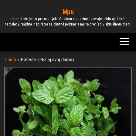
Skip
Mpu
to
Internet nie je len pre mladých. V našom magazíne na svoje prídu aj tí skôr
the
narodený. Nájdite inšpirácie na chutné pokrmy a majte prehľad v aktuálnom dianí.
content
Domů
»
Potešte seba aj svoj domov