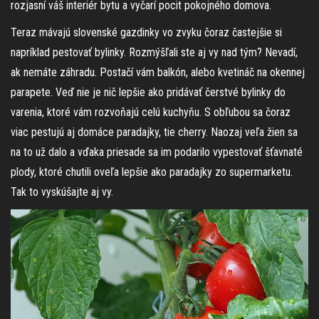
rozjasní váš interiér bytu a vyčarí pocit pokojného
domova
.
Teraz mávajú slovenské gazdinky vo zvyku čoraz častejšie si
napríklad pestovať bylinky. Rozmýšľali ste aj vy nad tým? Nevadí,
ak nemáte záhradu. Postačí vám balkón, alebo kvetináč na okennej
parapete. Veď nie je nič lepšie ako pridávať čerstvé bylinky do
varenia, ktoré vám rozvoňajú celú kuchyňu. S obľubou sa čoraz
viac pestujú aj domáce paradajky, tie cherry. Naozaj veľa žien sa
na to už dalo a vďaka priesade sa im podarilo vypestovať šťavnaté
plody, ktoré chutili oveľa lepšie ako paradajky zo supermarketu.
Tak to vyskúšajte aj vy.