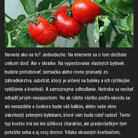
Neviete ako na to? Jednoducho. Na internete sa o tom dočítate
celkom dosť. Ale v skratke. Na vypestovanie vlastných byliniek
budete potrebovať: semiačka alebo rovno priesady zo
záhradkárstva, substrát, ktorý je určený na bylinky a ich rýchlejšie
vyklíčenie a kvetináč. A samozrejme odhodlanie. Netreba sa nechať
odradiť prvým neúspechom. No ak robíte všetko podľa návodu sa
ani nenazdáte a čoskoro bude váš balkón, alebo vaše okno
zakvitnutý zelenými bylinkami, ktoré vám budú robiť radosť. Tento
typ kvetov má nie len úžitkový charakter, ale predovšetkým tým
potešíte seba a aj svoj domov. Vďaka okrasným kvetináčom,