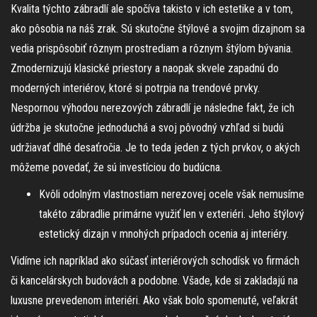
Kvalita týchto zábradlí ale spočíva takisto v ich estetike a v tom,
ako pôsobia na náš zrak. Sú skutočne štýlové a svojim dizajnom sa
vedia prispôsobiť rôznym prostrediam a rôznym štýlom bývania.
Zmodernizujú klasické priestory a naopak skvele zapadnú do
moderných interiérov, ktoré si potrpia na trendové prvky.
Nespornou výhodou nerezových zábradlí je následne fakt, že ich
údržba je skutočne jednoduchá a svoj pôvodný vzhľad si budú
udržiavať dlhé desaťročia. Je to teda jeden z tých prvkov, o akých
môžeme povedať, že sú investíciou do budúcna.
Kvôli odolným vlastnostiam nerezovej ocele však nemusíme
takéto zábradlie primárne využiť len v exteriéri. Jeho štýlový
estetický dizajn v mnohých prípadoch ocenia aj interiéry.
Vidíme ich napríklad ako súčasť interiérových schodísk vo firmách
či kancelárskych budovách a podobne. Všade, kde si zakladajú na
luxusne prevedenom interiéri. Ako však bolo spomenuté, veľakrát