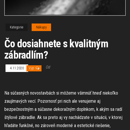
Kategorie
Nákupy
Čo dosiahnete s kvalitným
zábradlím?
Od
4.11.2020
Vyp
Na súčasných novostavbách si môžeme všimnúť hneď niekoľko
zaujímavých vecí. Pozornosť pri nich ale venujeme aj
bezpečnostným a súčasne dekoračným doplnkom, k akým sa radí
štýlové zábradlie. Ak sa preto aj vy nachádzate v situácii, v ktorej
hľadáte funkčné, no zároveň moderné a estetické riešenie,