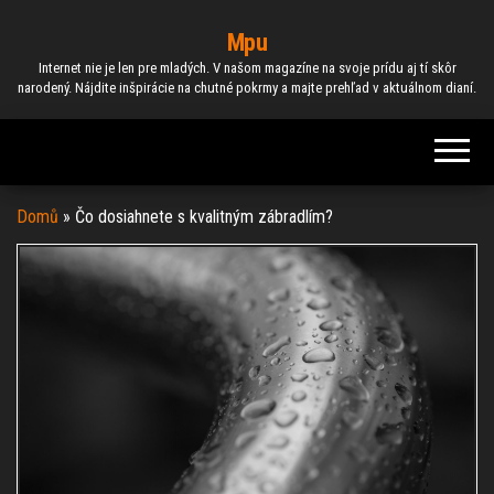
Skip
Mpu
to
Internet nie je len pre mladých. V našom magazíne na svoje prídu aj tí skôr
the
narodený. Nájdite inšpirácie na chutné pokrmy a majte prehľad v aktuálnom dianí.
content
Domů
»
Čo dosiahnete s kvalitným zábradlím?