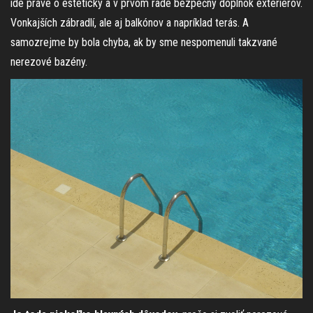
ide práve o estetický a v prvom rade bezpečný doplnok exteriérov.
Vonkajších zábradlí, ale aj balkónov a napríklad terás. A
samozrejme by bola chyba, ak by sme nespomenuli takzvané
nerezové bazény.